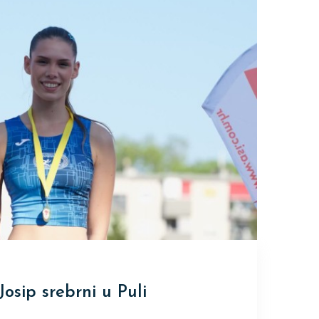
osip srebrni u Puli