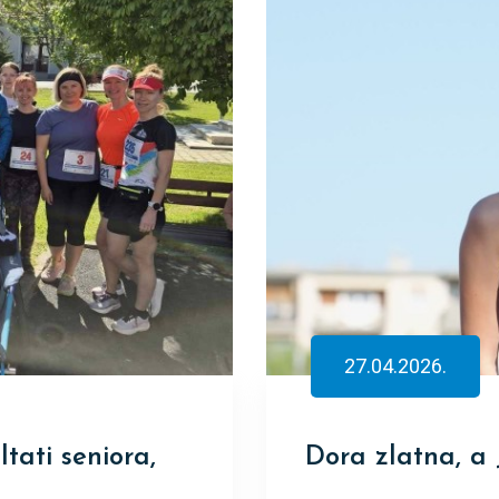
27.04.2026.
tati seniora,
Dora zlatna, a J