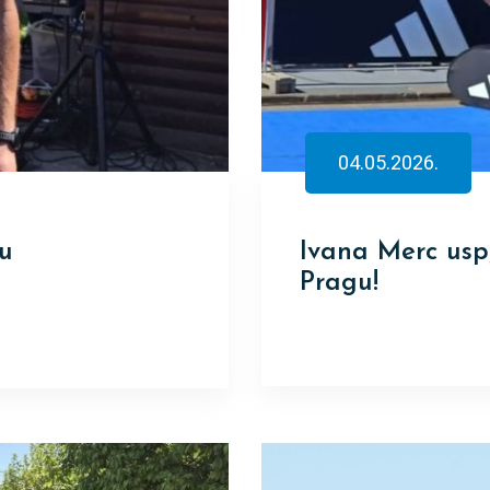
04.05.2026.
šu
Ivana Merc usp
Pragu!