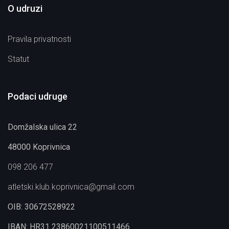
O udruzi
Pravila privatnosti
Statut
Podaci udruge
Domžalska ulica 22
48000 Koprivnica
098 206 477
atletski.klub.koprivnica@gmail.com
OIB: 30672528922
IBAN: HR31 23860021100511466