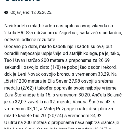
Objavljeno: 12.05.2025.
Naši kadeti i mlađi kadeti nastupili su ovog vikenda na
2.kolu HALS-a održanom u Zagrebu i, sada već standardno,
ostvarili odlične rezultate.
Gledano po dobi, mlađe kadetkinje i kadeti su ovaj put
odradili natjecanje uspješnije od starijih kolega, pa je, tako,
Teo Ištvan istrčao 200 metara s preponama za 26,69
sekundi i osvojio zlato (1/8) te poboljšao osobni rekord,
dok je Leni Novak osvojio broncu s vremenom 33,29. Na
„čistih“ 200 metara je Ella Sever 27,98 osvojila srebrnu
medalju (2/62) i također popravila svoje najbolje vrijeme,
Zara Štefanić je bila 15. s vremenom 30,20, Anđela Bojanić
je sa 32,07 završila na 32. mjestu, Vanesa Šurić na 43. s
vremenom 33,11, a Matej Požgaj je u istoj disciplini za
mlađe kadete bio 20. (20/24) s vremenom 34,92.
U utrci na 200 metara s preponama naša najbrža članica je