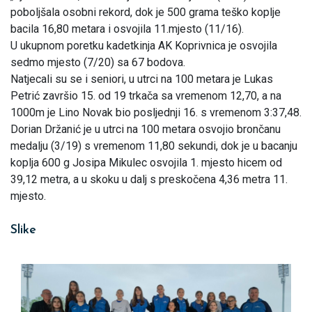
poboljšala osobni rekord, dok je 500 grama teško koplje
bacila 16,80 metara i osvojila 11.mjesto (11/16).
U ukupnom poretku kadetkinja AK Koprivnica je osvojila
sedmo mjesto (7/20) sa 67 bodova.
Natjecali su se i seniori, u utrci na 100 metara je Lukas
Petrić završio 15. od 19 trkača sa vremenom 12,70, a na
1000m je Lino Novak bio posljednji 16. s vremenom 3:37,48.
Dorian Držanić je u utrci na 100 metara osvojio brončanu
medalju (3/19) s vremenom 11,80 sekundi, dok je u bacanju
koplja 600 g Josipa Mikulec osvojila 1. mjesto hicem od
39,12 metra, a u skoku u dalj s preskočena 4,36 metra 11.
mjesto.
Slike