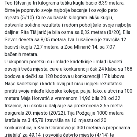
Teo Ištvan je tri kilograma tešku kuglu bacio 8,39 metara,
čime je popravio svoje najbolje bacanje i osvojio peto
mjesto (5/10). Cure su bacale kilogram lakšu kuglu,
ostvarile solidne rezultate i redom poboljšale svoje najbolje
daljine: Rita Tišljarić je bila osma sa 8,32 metara (8/20), Ella
Sever deveta sa 8,05 metara, Iva Lukačević je završila 12.
bacivši kuglu 7,27 metara, a Zoa Mlinarić 14. sa 7,07
bačenih metara.
U ukupnom poretku su i mlađe kadetkinje i mlađi kadeti
osvojili treća mjesta, cure u konkurenciji čak 24 kluba sa 188
bodova a dečki sa 128 bodova u konkurenciji 17 klubova.
Naše kadetkinje i kadeti ovaj put nisu uspjeli rezultatski
pratiti svoje mlađe klupske kolege, pa je, tako, u utrci na 100
metara Maja Horvatić s vremenom 14,96 bila 28. od 32
trkačice, a u skoku u dalj si je sa preskočena 3,65 metra
osigurala 20. mjesto (20/22). Tija Požgaj je 1000 metara
istrčala za 3:45,78 i završila na 16. mjestu od 20
konkurentica, a Karla Obranović je 300 metara s preponama
„riješila“ za 49,14. i osvojila četvrto mjesto (4/14) te