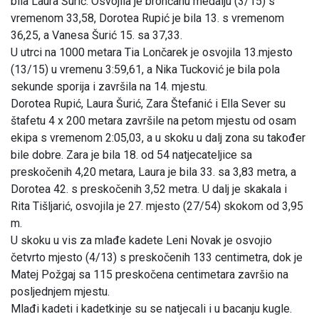
bila Laura Šurić. Osvojila je brončanu medalju (3/15) s
vremenom 33,58, Dorotea Rupić je bila 13. s vremenom
36,25, a Vanesa Šurić 15. sa 37,33.
U utrci na 1000 metara Tia Lončarek je osvojila 13.mjesto
(13/15) u vremenu 3:59,61, a Nika Tucković je bila pola
sekunde sporija i završila na 14. mjestu.
Dorotea Rupić, Laura Šurić, Zara Štefanić i Ella Sever su
štafetu 4 x 200 metara završile na petom mjestu od osam
ekipa s vremenom 2:05,03, a u skoku u dalj zona su također
bile dobre. Zara je bila 18. od 54 natjecateljice sa
preskočenih 4,20 metara, Laura je bila 33. sa 3,83 metra, a
Dorotea 42. s preskočenih 3,52 metra. U dalj je skakala i
Rita Tišljarić, osvojila je 27. mjesto (27/54) skokom od 3,95
m.
U skoku u vis za mlađe kadete Leni Novak je osvojio
četvrto mjesto (4/13) s preskočenih 133 centimetra, dok je
Matej Požgaj sa 115 preskočena centimetara završio na
posljednjem mjestu.
Mlađi kadeti i kadetkinje su se natjecali i u bacanju kugle.