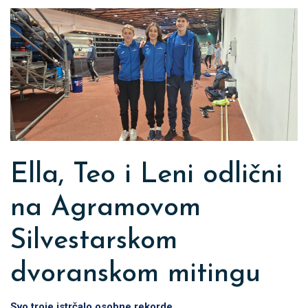
Ella, Teo i Leni odlični
na Agramovom
Silvestarskom
dvoranskom mitingu
Svo troje istrčalo osobne rekorde